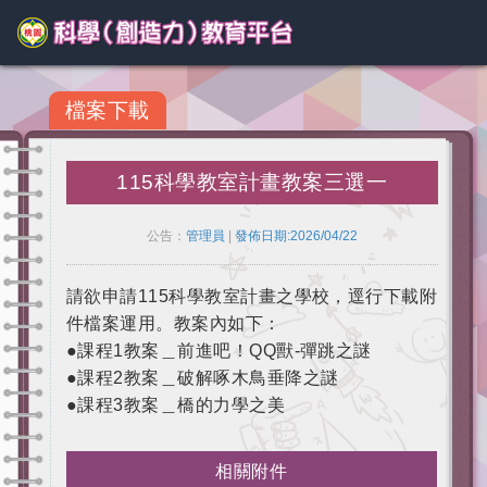
檔案下載
115科學教室計畫教案三選一
公告：
管理員
|
發佈日期:2026/04/22
請欲申請115科學教室計畫之學校，逕行下載附
件檔案運用。教案內如下：
●課程1教案＿前進吧！QQ獸-彈跳之謎
●課程2教案＿破解啄木鳥垂降之謎
●課程3教案＿橋的力學之美
相關附件