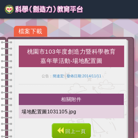
檔案下載
桃園市103年度創造力暨科學教育
嘉年華活動-場地配置圖
公告：
簡達宏
|
發佈日期:2014/11/11
相關附件
場地配置圖1031105.jpg
回上一頁