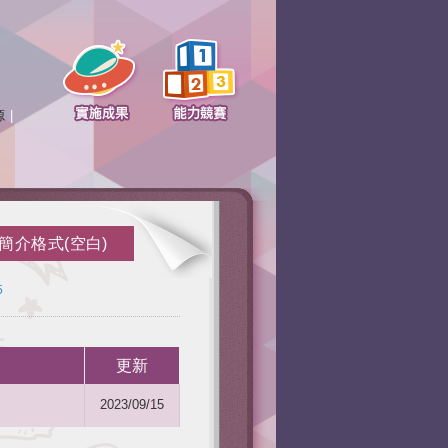
源
|
簡介格式(空白)
5
更新
2023/09/15